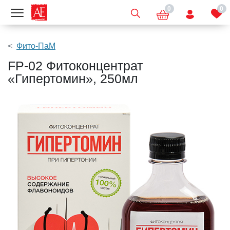
0
0
Показать меню
Фито-ПаМ
FP-02 Фитоконцентрат
«Гипертомин», 250мл