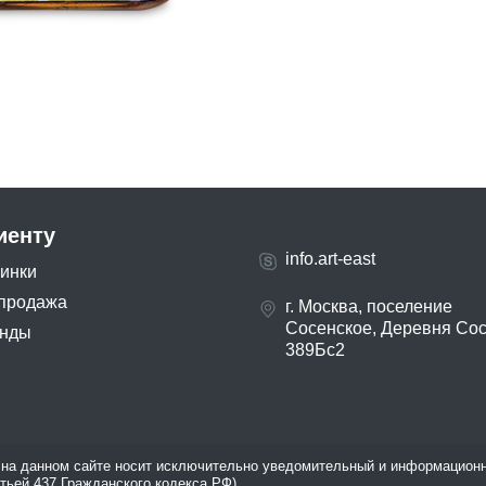
иенту
info.art-east
инки
продажа
г. Москва, поселение
Сосенское, Деревня Со
нды
389Бс2
на данном сайте носит исключительно уведомительный и информационн
атьей 437 Гражданского кодекса РФ).