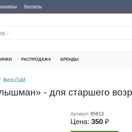
неджеры
Контакты
ИНКИ
РАСПРОДАЖА
БРЕНДЫ
Фито-ПаМ
улышман» - для старшего возр
Артикул:
85813
Цена:
350
₽