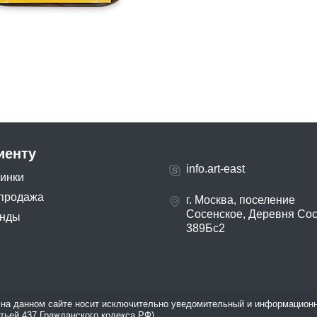
иенту
info.art-east
инки
продажа
г. Москва, поселение
Сосенское, Деревня Со
нды
389Бс2
на данном сайте носит исключительно уведомительный и информационн
атьей 437 Гражданского кодекса РФ).