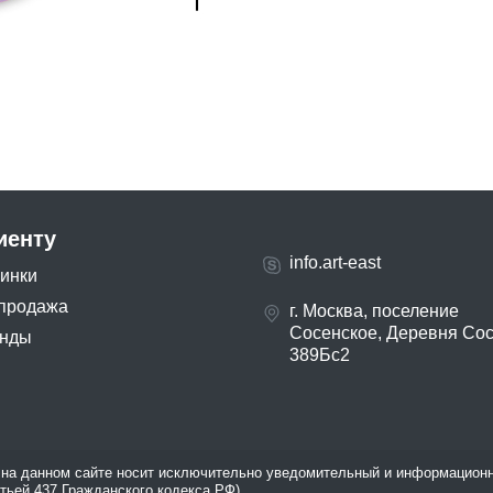
иенту
info.art-east
инки
продажа
г. Москва, поселение
Сосенское, Деревня Со
нды
389Бс2
на данном сайте носит исключительно уведомительный и информационн
атьей 437 Гражданского кодекса РФ).