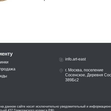
иенту
info.art-east
инки
продажа
г. Москва, поселение
Сосенское, Деревня Со
нды
389Бс2
на данном сайте носит исключительно уведомительный и информационн
атьей 437 Гражданского кодекса РФ).