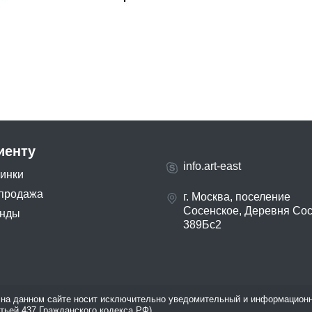
иенту
info.art-east
инки
продажа
г. Москва, поселение
Сосенское, Деревня Со
нды
389Бс2
на данном сайте носит исключительно уведомительный и информационн
атьей 437 Гражданского кодекса РФ).