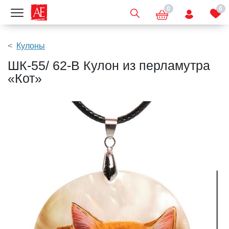
0
0
Показать меню
Кулоны
ШК-55/ 62-B Кулон из перламутра
«Кот»