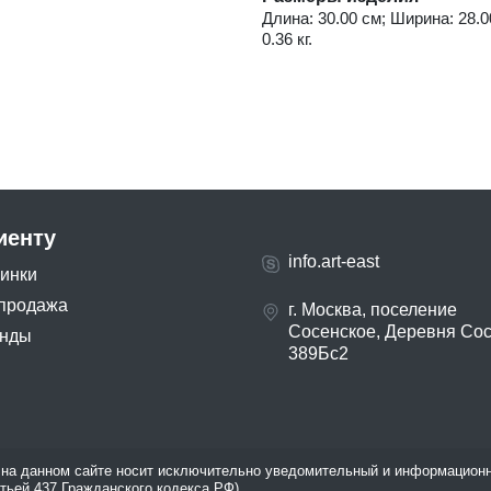
Длина: 30.00 см; Ширина: 28.0
0.36 кг.
иенту
info.art-east
инки
продажа
г. Москва, поселение
Сосенское, Деревня Со
нды
389Бс2
на данном сайте носит исключительно уведомительный и информационн
атьей 437 Гражданского кодекса РФ).