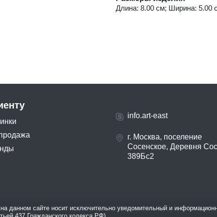
Длина: 8.00 см; Ширина: 5.00 с
иенту
info.art-east
инки
продажа
г. Москва, поселение
Сосенское, Деревня Со
нды
389Бс2
на данном сайте носит исключительно уведомительный и информационн
атьей 437 Гражданского кодекса РФ).