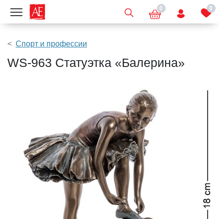
0
0
Показать меню
Спорт и профессии
WS-963 Статуэтка «Балерина»