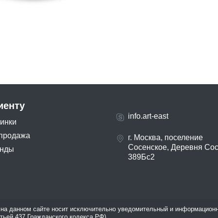
иенту
info.art-east
инки
продажа
г. Москва, поселение
Сосенское, Деревня Со
нды
389Бс2
на данном сайте носит исключительно уведомительный и информационн
атьей 437 Гражданского кодекса РФ).