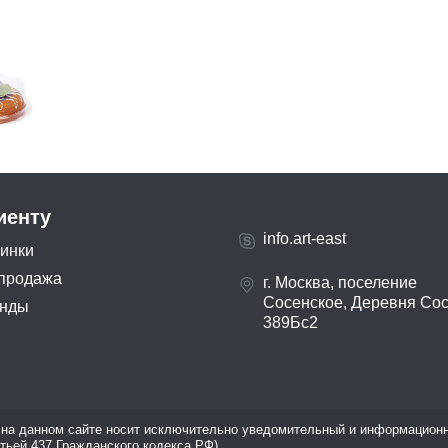
иенту
info.art-east
инки
продажа
г. Москва, поселение
Сосенское, Деревня Со
нды
389Бс2
на данном сайте носит исключительно уведомительный и информационн
атьей 437 Гражданского кодекса РФ).