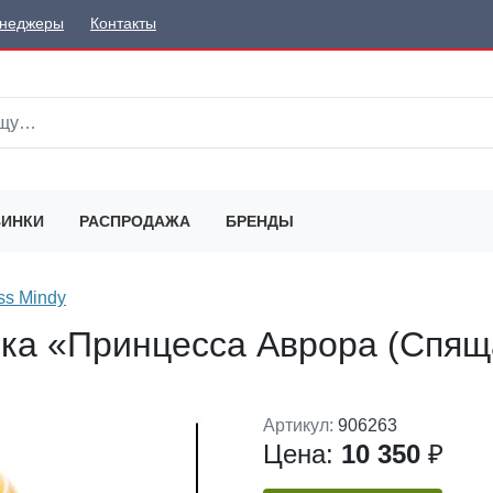
неджеры
Контакты
ИНКИ
РАСПРОДАЖА
БРЕНДЫ
ss Mindy
рка «Принцесса Аврора (Спящ
Артикул:
906263
Цена:
10 350
₽