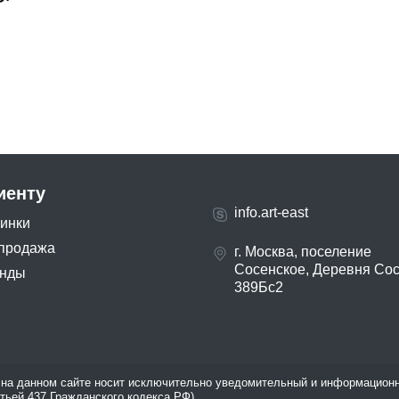
иенту
info.art-east
инки
продажа
г. Москва, поселение
Сосенское, Деревня Со
нды
389Бс2
на данном сайте носит исключительно уведомительный и информационн
атьей 437 Гражданского кодекса РФ).