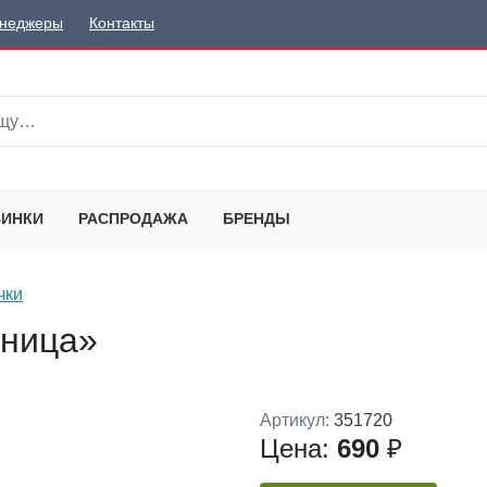
неджеры
Контакты
ИНКИ
РАСПРОДАЖА
БРЕНДЫ
чки
дница»
Артикул:
351720
Цена:
690
₽