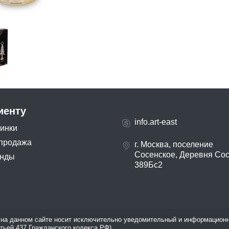
иенту
info.art-east
инки
продажа
г. Москва, поселение
Сосенское, Деревня Со
нды
389Бс2
на данном сайте носит исключительно уведомительный и информационн
атьей 437 Гражданского кодекса РФ).