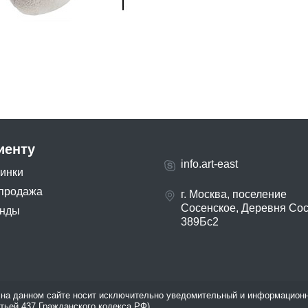
иенту
info.art-east
инки
продажа
г. Москва, поселение
Сосенское, Деревня Со
нды
389Бс2
на данном сайте носит исключительно уведомительный и информационн
атьей 437 Гражданского кодекса РФ).