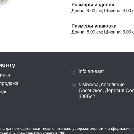
Размеры изделия
Длина: 4.00 см; Ширина: 4.00 с
Размеры упаковки
Длина: 8.00 см; Ширина: 6.00 с
иенту
info.art-east
инки
продажа
г. Москва, поселение
Сосенское, Деревня Со
нды
389Бс2
на данном сайте носит исключительно уведомительный и информационн
атьей 437 Гражданского кодекса РФ).