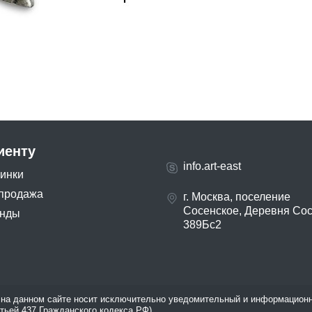
иенту
info.art-east
инки
продажа
г. Москва, поселение
Сосенское, Деревня Со
нды
389Бс2
на данном сайте носит исключительно уведомительный и информационн
атьей 437 Гражданского кодекса РФ).