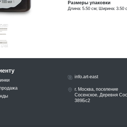
Размеры упаковки
Длина: 5.50 см; Ширина: 3.50 с
иенту
info.art-east
инки
продажа
г. Москва, поселение
Сосенское, Деревня Со
нды
389Бс2