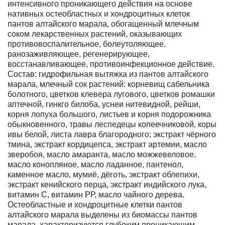
интенсивного проникающего действия на основе
нативных остеобластных и хондроцитных клеток
пантов алтайского марала, обогащенный млечным
соком лекарственных растений, оказывающих
противовоспалительное, болеутоляющее,
ранозаживляющее, регенерирующее,
восстанавливающее, противоинфекционное действие.
Состав: гидрофильная вытяжка из пантов алтайского
марала, млечный сок растений: корневищ сабельника
болотного, цветков клевера лугового, цветков ромашки
аптечной, гинкго билоба, уснеи нитевидной, рейши,
корня лопуха большого, листьев и корня подорожника
обыкновенного, травы леспедецы копеечниковой, коры
ивы белой, листа лавра благородного; экстракт чёрного
тмина, экстракт кордицепса, экстракт артемии, масло
зверобоя, масло амаранта, масло можжевеловое,
масло конопляное, масло ладанное, пантенол,
каменное масло, мумиё, дёготь, экстракт облепихи,
экстракт кенийского перца, экстракт индийского лука,
витамин С, витамин РР, масло чайного дерева.
Остеобластные и хондроцитные клетки пантов
алтайского марала выделены из биомассы пантов
марала, характеризуются глубоким проникающим