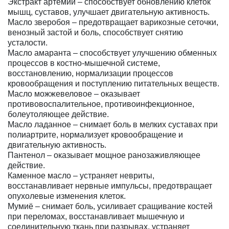
Экстракт артемии – способствует обновлению клеток
мышц, суставов, улучшает двигательную активность.
Масло зверобоя – предотвращает варикозные сеточки,
венозный застой и боль, способствует снятию
усталости.
Масло амаранта – способствует улучшению обменных
процессов в костно-мышечной системе,
восстановлению, нормализации процессов
кровообращения и поступлению питательных веществ.
Масло можжевеловое – оказывает
противовоспалительное, противоинфекционное,
болеутоляющее действие.
Масло ладанное – снимает боль в мелких суставах при
полиартрите, нормализует кровообращение и
двигательную активность.
Пантенол – оказывает мощное ранозаживляющее
действие.
Каменное масло – устраняет невриты,
восстанавливает нервные импульсы, предотвращает
опухолевые изменения клеток.
Мумиё – снимает боль, усиливает сращивание костей
при переломах, восстанавливает мышечную и
соединительную ткань при разрывах, устраняет