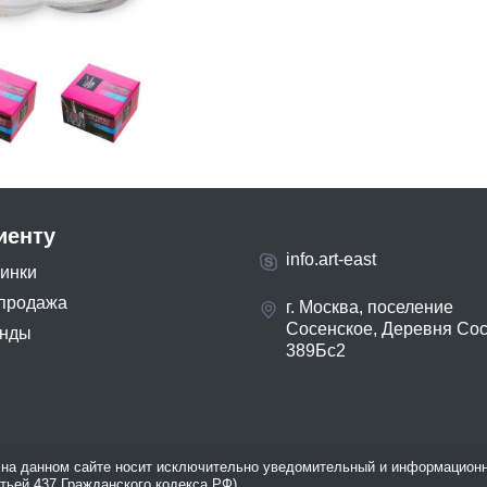
иенту
info.art-east
инки
продажа
г. Москва, поселение
Сосенское, Деревня Со
нды
389Бс2
на данном сайте носит исключительно уведомительный и информационн
атьей 437 Гражданского кодекса РФ).