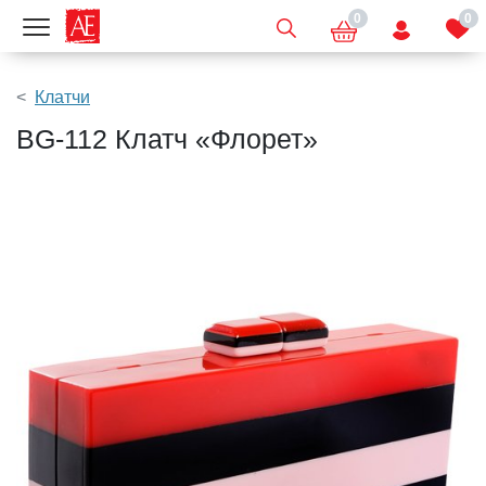
0
0
Показать меню
Клатчи
BG-112 Клатч «Флорет»