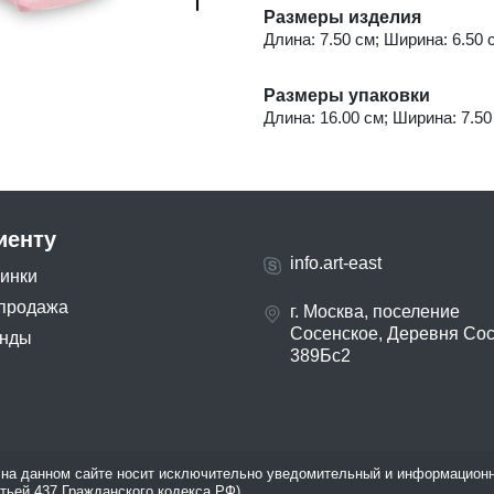
Размеры изделия
Длина: 7.50 см; Ширина: 6.50 с
Размеры упаковки
Длина: 16.00 см; Ширина: 7.50 
иенту
info.art-east
инки
продажа
г. Москва, поселение
Сосенское, Деревня Со
нды
389Бс2
на данном сайте носит исключительно уведомительный и информационн
атьей 437 Гражданского кодекса РФ).