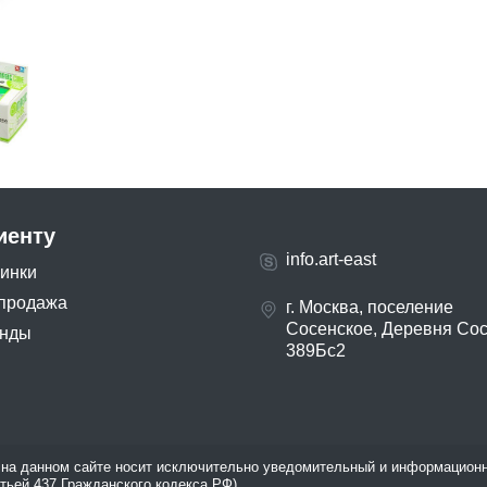
иенту
info.art-east
инки
продажа
г. Москва, поселение
Сосенское, Деревня Со
нды
389Бс2
на данном сайте носит исключительно уведомительный и информационн
атьей 437 Гражданского кодекса РФ).