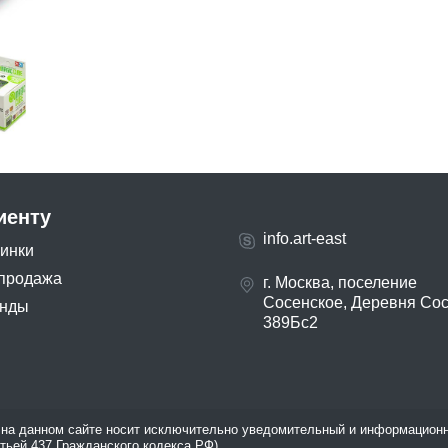
иенту
info.art-east
инки
продажа
г. Москва, поселение
Сосенское, Деревня Со
нды
389Бс2
на данном сайте носит исключительно уведомительный и информационн
атьей 437 Гражданского кодекса РФ).