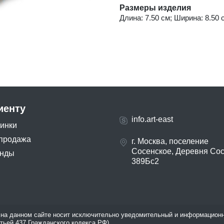
Размеры изделия
Длина: 7.50 см; Ширина: 8.50 с
иенту
info.art-east
инки
продажа
г. Москва, поселение
Сосенское, Деревня Со
нды
389Бс2
на данном сайте носит исключительно уведомительный и информационн
атьей 437 Гражданского кодекса РФ).