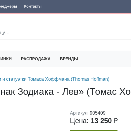
неджеры
Контакты
ИНКИ
РАСПРОДАЖА
БРЕНДЫ
и и статуэтки Томаса Хоффмана (Thomas Hoffman)
Знак Зодиака - Лев» (Томас 
Артикул:
905409
Цена:
13 250
₽