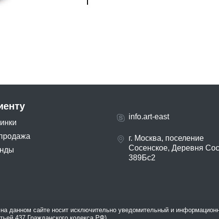
иенту
info.art-east
инки
продажа
г. Москва, поселение
Сосенское, Деревня Со
нды
389Бс2
на данном сайте носит исключительно уведомительный и информационн
атьей 437 Гражданского кодекса РФ).