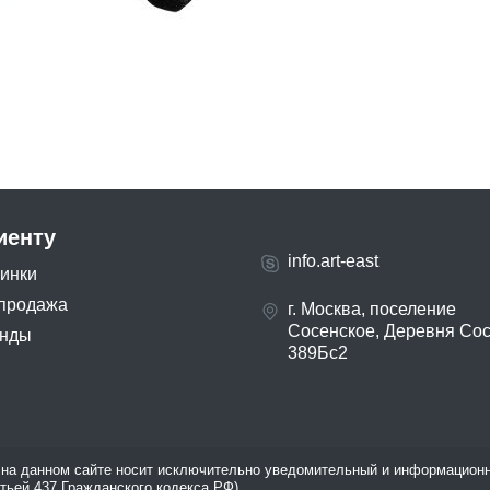
иенту
info.art-east
инки
продажа
г. Москва, поселение
Сосенское, Деревня Со
нды
389Бс2
на данном сайте носит исключительно уведомительный и информационн
атьей 437 Гражданского кодекса РФ).