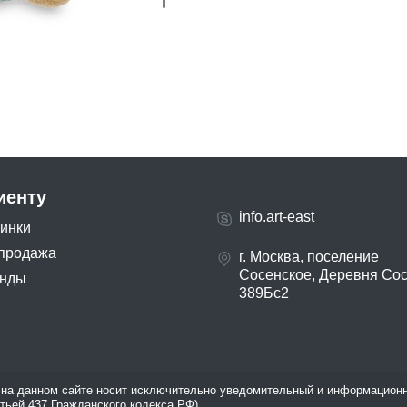
иенту
info.art-east
инки
продажа
г. Москва, поселение
Сосенское, Деревня Со
нды
389Бс2
на данном сайте носит исключительно уведомительный и информационн
атьей 437 Гражданского кодекса РФ).