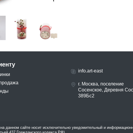
иенту
info.art-east
инки
продажа
г. Москва, поселение
Сосенское, Деревня Со
нды
389Бс2
на данном сайте носит исключительно уведомительный и информационн
атьей 437 Гражданского кодекса РФ).