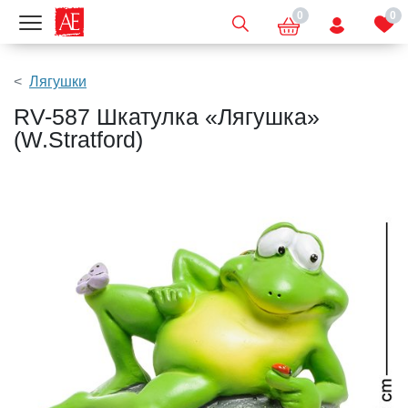
0
0
Показать меню
Лягушки
RV-587 Шкатулка «Лягушка»
(W.Stratford)