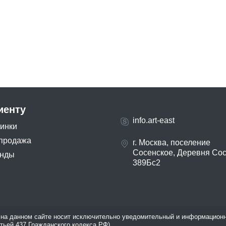
иенту
info.art-east
инки
продажа
г. Москва, поселение
Сосенское, Деревня Со
нды
389Бс2
на данном сайте носит исключительно уведомительный и информационн
атьей 437 Гражданского кодекса РФ).