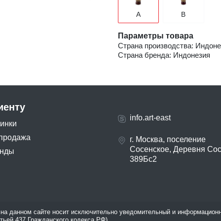
A
B
Параметры товара
Страна производства: Индоне
Страна бренда: Индонезия
иенту
info.art-east
инки
продажа
г. Москва, поселение
Сосенское, Деревня Со
нды
389Бс2
на данном сайте носит исключительно уведомительный и информационн
атьей 437 Гражданского кодекса РФ).