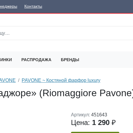
неджеры
Контакты
ИНКИ
РАСПРОДАЖА
БРЕНДЫ
 PAVONE
PAVONE ~ Костяной фарфор luxury
аджоре» (Riomaggiore Pavone
Артикул:
451643
Цена:
1 290
₽