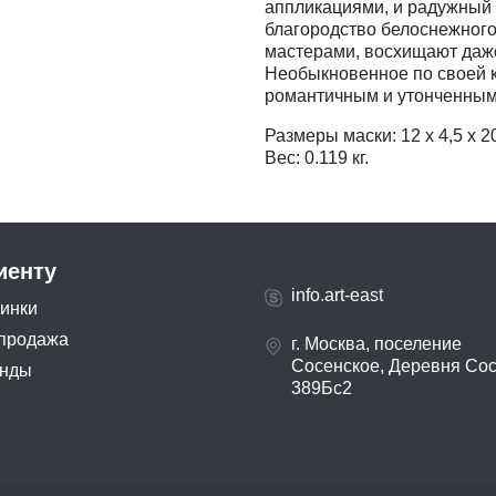
аппликациями, и радужный 
благородство белоснежного
мастерами, восхищают даже
Необыкновенное по своей к
романтичным и утонченным
Размеры маски: 12 х 4,5 х 2
Вес: 0.119 кг.
иенту
info.art-east
инки
продажа
г. Москва, поселение
Сосенское, Деревня Со
нды
389Бс2