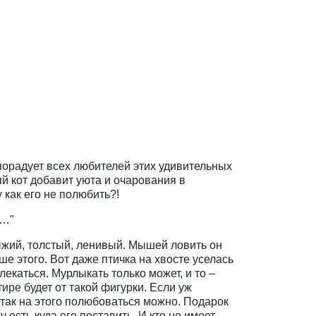
порадует всех любителей этих удивительных
 кот добавит уюта и очарования в
 как его не полюбить?!
у…"
ыжий, толстый, ленивый. Мышей ловить он
ше этого. Вот даже птичка на хвосте уселась
влекаться. Мурлыкать только может, и то –
тире будет от такой фигурки. Если уж
 так на этого полюбоваться можно. Подарок
 есть куда его поставить. И кто не имеет