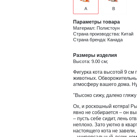
A
B
Параметры товара
Материал: Полистоун
Страна производства: Китай
Страна бренда: Канада
Размеры изделия
Высота: 9.00 см;
Фигурка кота высотой 9 см 
животных. Обворожительный
атмосферу вашего дома. Ну
"Высоко сижу, далеко гляж
Ох, и роскошный котяра! Р
явно не собирается – он вы
– пусть себе сидит, лень от
неплохо. Зато уютно в квар
настоящего кота не завели,
– универсальный, всем, кому