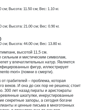
 см; Высота: 11.50 см; Вес: 1.10 кг.
 см; Высота: 21.00 см; Вес: 0.90 кг.
)
 см; Высота: 44.00 см; Вес: 13.80 кг.
тимпанк, высотой 11,5 см.
е сильным и мистическим символам,
пет у впечатлительных натур. Является
ифицированных фигур, иллюстрирует
nto mori» (помни о смерти).
 от грабителей – проблема, которая
о веков. И она до сих пор не решена; стоит
о. 300 лет назад пираты и аристократы
еревянные шкатулки, инкрустированные
е секретные запоры, а сегодня богачи
ллианты и ценные письма в многотонных