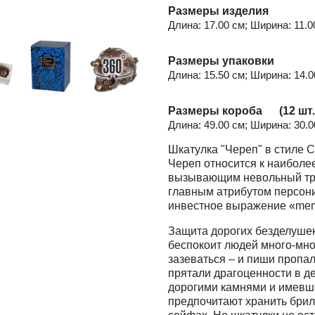
Размеры изделия
Длина: 17.00 см; Ширина: 11.00
Размеры упаковки
Длина: 15.50 см; Ширина: 14.00
Размеры короба (12 шт.
Длина: 49.00 см; Ширина: 30.00
Шкатулка "Череп" в стиле С
Череп относится к наиболе
вызывающим невольный тре
главным атрибутом персон
инвестное выражение «meme
Защита дорогих безделушек
беспокоит людей много-мног
зазеваться – и пиши пропал
прятали драгоценности в д
дорогими камнями и имевши
предпочитают хранить бри