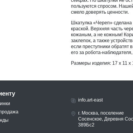
сейфах. Но шкатулки не ост
пользуются спросом. Нашей
смело доверять ценности.
Шкатулка «Череп» сделана 
краской. Верхняя часть че
кожаным, а не кожным! Кор
заклепок, а также устройст
если преступники обратят в
его за робота-наблюдателя
Размеры изделия: 17 x 11 x 11
иенту
info.art-east
инки
продажа
г. Москва, поселение
Сосенское, Деревня Со
нды
389Бс2