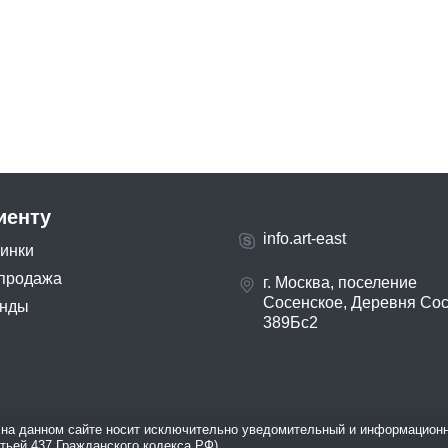
иенту
info.art-east
инки
продажа
г. Москва, поселение
Сосенское, Деревня Со
нды
389Бс2
на данном сайте носит исключительно уведомительный и информационн
атьей 437 Гражданского кодекса РФ).