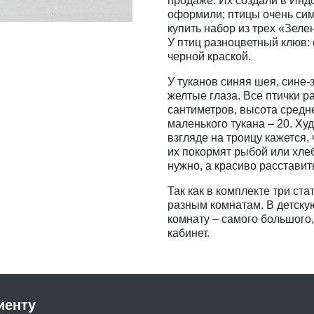
продаже. Их создали в Индо
оформили; птицы очень сим
купить набор из трех «Зеле
У птиц разноцветный клюв: 
черной краской.
У туканов синяя шея, сине-
желтые глаза. Все птички 
сантиметров, высота средне
маленького тукана – 20. Х
взгляде на троицу кажется,
их покормят рыбой или хле
нужно, а красиво расставит
Так как в комплекте три ст
разным комнатам. В детску
комнату – самого большого
кабинет.
иенту