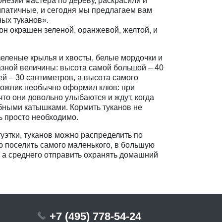
незии мастера по дереву, раскрасили и
патичные, и сегодня мы предлагаем вам
ных туканов».
он окрашен зеленой, оранжевой, желтой, и
зеленые крылья и хвосты, белые мордочки и
разной величины: высота самой большой – 40
й – 30 сантиметров, а высота самого
удожник необычно оформил клюв: при
 что они довольно улыбаются и ждут, когда
бными катышками. Кормить туканов не
ь просто необходимо.
атуэтки, туканов можно распределить по
ю поселить самого маленького, в большую
, а среднего отправить охранять домашний
+7 (495) 778-54-24