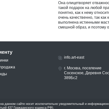
Она олицетворяет отважност
такой подарок на любой пра
понятно, как к нему относи
очень качественно, так как
выполнена истинными маст
смешной образ, и поэтому о
иенту
info.art-east
инки
продажа
г. Москва, поселение
Сосенское, Деревня Со
нды
389Бс2
на данном сайте носит исключительно уведомительный и информационн
атьей 437 Гражданского кодекса РФ).