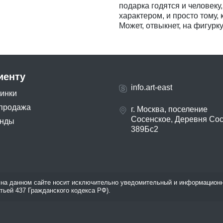
подарка годятся и человек
характером, и просто тому, 
Может, отвыкнет, на фигурк
иенту
info.art-east
инки
продажа
г. Москва, поселение
Сосенское, Деревня Со
нды
389Бс2
на данном сайте носит исключительно уведомительный и информационн
атьей 437 Гражданского кодекса РФ).