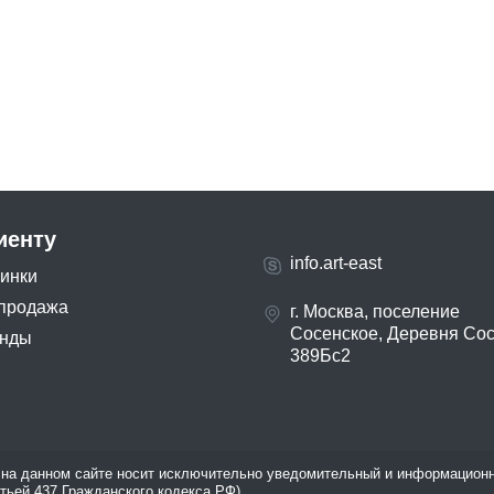
иенту
info.art-east
инки
продажа
г. Москва, поселение
Сосенское, Деревня Со
нды
389Бс2
на данном сайте носит исключительно уведомительный и информационн
атьей 437 Гражданского кодекса РФ).