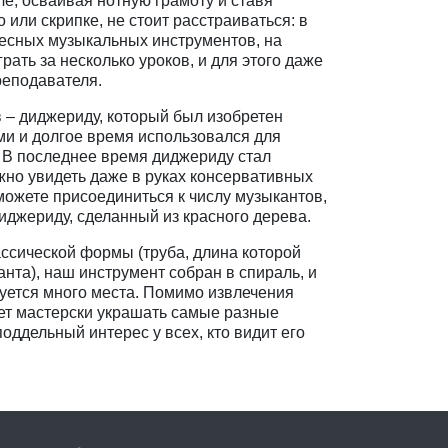
е, осваивая нотную грамоту и ставя
 или скрипке, не стоит расстраиваться: в
есных музыкальных инструментов, на
рать за несколько уроков, и для этого даже
реподавателя.
в – диджериду, который был изобретен
и и долгое время использовался для
. В последнее время диджериду стал
жно увидеть даже в руках консервативных
можете присоединиться к числу музыкантов,
иджериду, сделанный из красного дерева.
ассической формы (труба, длина которой
нта), наш инструмент собран в спираль, и
буется много места. Помимо извлечения
ет мастерски украшать самые разные
ддельный интерес у всех, кто видит его