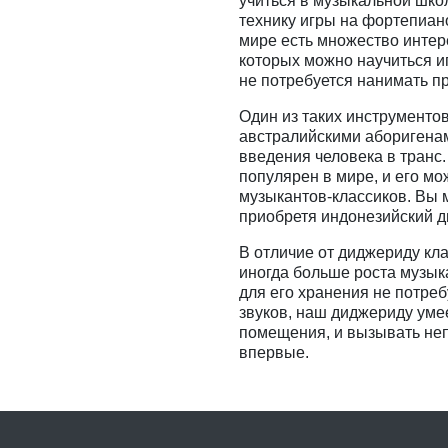
учиться в музыкальной школ
технику игры на фортепиано
мире есть множество интер
которых можно научиться иг
не потребуется нанимать п
Один из таких инструменто
австралийскими аборигенам
введения человека в транс
популярен в мире, и его мо
музыкантов-классиков. Вы 
приобретя индонезийский д
В отличие от диджериду кл
иногда больше роста музыка
для его хранения не потре
звуков, наш диджериду уме
помещения, и вызывать непо
впервые.