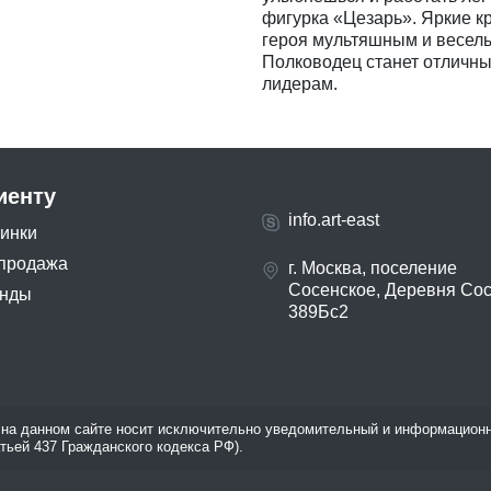
фигурка «Цезарь». Яркие к
героя мультяшным и веселым
Полководец станет отличным
лидерам.
иенту
info.art-east
инки
продажа
г. Москва, поселение
Сосенское, Деревня Со
нды
389Бс2
на данном сайте носит исключительно уведомительный и информационн
атьей 437 Гражданского кодекса РФ).