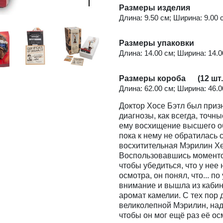
Размеры изделия
Длина: 9.50 см; Ширина: 9.00 с
Размеры упаковки
Длина: 14.00 см; Ширина: 14.00
Размеры короба (12 шт.
Длина: 62.00 см; Ширина: 46.00
Доктор Хосе Бэтл был приз
диагнозы, как всегда, точн
ему восхищение высшего об
пока к нему не обратилась 
восхитительная Мэрилин Хе
Воспользовавшись моментом
чтобы убедиться, что у нее
осмотра, он понял, что... п
внимание и вышла из кабин
аромат камелии. С тех пор 
великолепной Мэрилин, наде
чтобы он мог ещё раз её ос