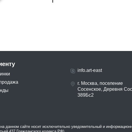
иенту
info.art-east
инки
продажа
г. Москва, поселение
Сосенское, Деревня Со
нды
389Бс2
на данном сайте носит исключительно уведомительный и информационн
атьей 437 Гражданского кодекса РФ).