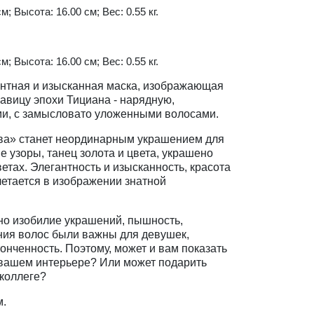
м; Высота: 16.00 см; Вес: 0.55 кг.
м; Высота: 16.00 см; Вес: 0.55 кг.
антная и изысканная маска, изображающая
авицу эпохи Тициана - нарядную,
и, с замысловато уложенными волосами.
ва» станет неординарным украшением для
 узоры, танец золота и цвета, украшено
ветах. Элегантность и изысканность, красота
летается в изображении знатной
но изобилие украшений, пышность,
ия волос были важны для девушек,
онченность. Поэтому, может и вам показать
 вашем интерьере? Или может подарить
 коллеге?
м.