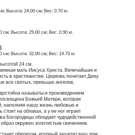
м; Высота: 24.00 см; Вес: 0.70 кг.
 см; Высота: 29.00 см; Вес: 0.90 кг.
)
 см; Высота: 32.00 см; Вес: 14.70 кг.
 высотой 24 см.
 земная мать Иисуса Христа. Величайшая и
сть в христианстве. Церковь почитает Деву
е все святых, превыше ангелов.
 достойна называться произведением
 посвящена Божьей Матери, которая
ей, наполняя нашу жизнь любовью и
стоит на облаках, а у ее ног играет
тва Богородицы обладает чудодейственной
е образ окружен золотистым свечением.
станет оберегом, который защитит ваш дом